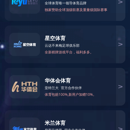
您当前的位置：
首页
>
党建工作
>
党建阵地
党建工作
PARTY BONDING WORK
组织架构
党建阵地
公司为方便党员
议室，生产调度会
党群活动
工青妇